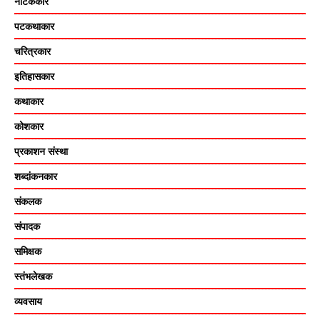
नाटककार
पटकथाकार
चरित्रकार
इतिहासकार
कथाकार
कोशकार
प्रकाशन संस्था
शब्दांकनकार
संकलक
संपादक
समिक्षक
स्तंभलेखक
व्यवसाय