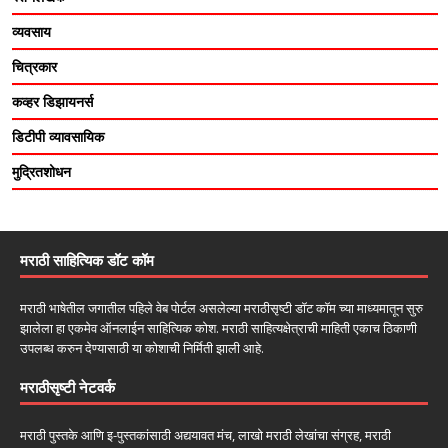
व्यवसाय
चित्रकार
कव्हर डिझायनर्स
डिटीपी व्यावसायिक
मुद्रितशोधन
मराठी साहित्यिक डॉट कॉम
मराठी भाषेतील जगातील पहिले वेब पोर्टल असलेल्या मराठीसृष्टी डॉट कॉम च्या माध्यमातून सुरु
झालेला हा एकमेव ऑनलाईन साहित्यिक कोश. मराठी साहित्यक्षेत्राची माहिती एकाच ठिकाणी
उपलब्ध करुन देण्यासाठी या कोशाची निर्मिती झाली आहे.
मराठीसृष्टी नेटवर्क
मराठी पुस्तके आणि इ-पुस्तकांसाठी अद्ययावत मंच, लाखो मराठी लेखांचा संग्रह, मराठी