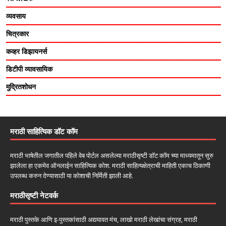
व्यवसाय
चित्रकार
कव्हर डिझायनर्स
डिटीपी व्यावसायिक
मुद्रितशोधन
मराठी साहित्यिक डॉट कॉम
मराठी भाषेतील जगातील पहिले वेब पोर्टल असलेल्या मराठीसृष्टी डॉट कॉम च्या माध्यमातून सुरु
झालेला हा एकमेव ऑनलाईन साहित्यिक कोश. मराठी साहित्यक्षेत्राची माहिती एकाच ठिकाणी
उपलब्ध करुन देण्यासाठी या कोशाची निर्मिती झाली आहे.
मराठीसृष्टी नेटवर्क
मराठी पुस्तके आणि इ-पुस्तकांसाठी अद्ययावत मंच, लाखो मराठी लेखांचा संग्रह, मराठी