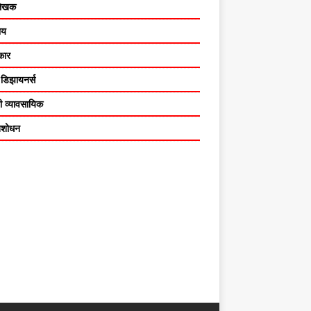
लेखक
ाय
कार
 डिझायनर्स
ी व्यावसायिक
ितशोधन