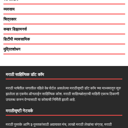
व्यवसाय
चित्रकार
कव्हर डिझायनर्स
डिटीपी व्यावसायिक
मुद्रितशोधन
मराठी साहित्यिक डॉट कॉम
मराठी भाषेतील जगातील पहिले वेब पोर्टल असलेल्या मराठीसृष्टी डॉट कॉम च्या माध्यमातून सुरु
झालेला हा एकमेव ऑनलाईन साहित्यिक कोश. मराठी साहित्यक्षेत्राची माहिती एकाच ठिकाणी
उपलब्ध करुन देण्यासाठी या कोशाची निर्मिती झाली आहे.
मराठीसृष्टी नेटवर्क
मराठी पुस्तके आणि इ-पुस्तकांसाठी अद्ययावत मंच, लाखो मराठी लेखांचा संग्रह, मराठी