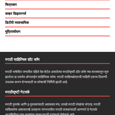
चित्रकार
कव्हर डिझायनर्स
डिटीपी व्यावसायिक
मुद्रितशोधन
मराठी साहित्यिक डॉट कॉम
मराठी भाषेतील जगातील पहिले वेब पोर्टल असलेल्या मराठीसृष्टी डॉट कॉम च्या माध्यमातून सुरु
झालेला हा एकमेव ऑनलाईन साहित्यिक कोश. मराठी साहित्यक्षेत्राची माहिती एकाच ठिकाणी
उपलब्ध करुन देण्यासाठी या कोशाची निर्मिती झाली आहे.
मराठीसृष्टी नेटवर्क
मराठी पुस्तके आणि इ-पुस्तकांसाठी अद्ययावत मंच, लाखो मराठी लेखांचा संग्रह, मराठी
व्यक्तिकोश अशासारखे उपक्रम जगभरातील मराठी वाचकांसाठी आणणारे हे नेटवर्क
आजमितीला पाच लाखांहून जास्त मराठी घरांमध्ये पोहोचले आहे.