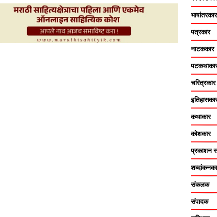
भाषांतरकार
पत्रकार
नाटककार
पटकथाका
चरित्रकार
इतिहासका
कथाकार
कोशकार
प्रकाशन सं
शब्दांकनक
संकलक
संपादक