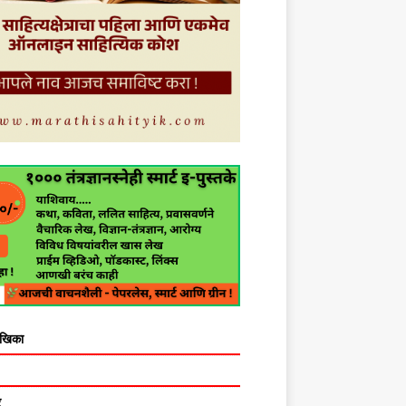
ेखिका
र