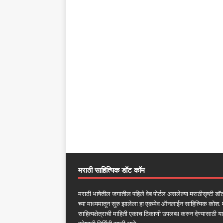
मराठी साहित्यिक डॉट कॉम
मराठी भाषेतील जगातील पहिले वेब पोर्टल असलेल्या मराठीसृष्टी ड
च्या माध्यमातून सुरु झालेला हा एकमेव ऑनलाईन साहित्यिक कोश. 
साहित्यक्षेत्राची माहिती एकाच ठिकाणी उपलब्ध करुन देण्यासाठी या