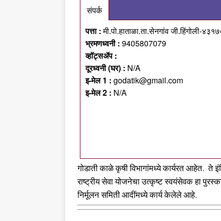
संपर्क
पत्ता :
मी.पो.हाताळा.ता.सेनगांव जी.हिंगोली-४३१
भ्रमणध्वनी :
9405807079
व्हॉट्सॲप :
दूरध्वनी (घर) :
N/A
इ-मेल 1 :
godatik@gmail.com
इ-मेल 2 :
N/A
गोडाती काळे कृषी विभागांमध्ये कार्यरत आहेत. ते इंद
राष्ट्रीय सेवा योजनेचा उत्कृष्ट स्वयंसेवक हा पुरस
निर्मूलन समिती आदींमध्ये कार्य केलेले आहे.