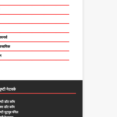
यनर्स
यावसायिक
न
ष्टी नेटवर्क
ष्टी डॉट कॉम
ुक्स डॉट कॉम
्टी युट्युब चॅनेल