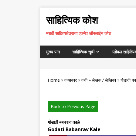
साहित्यिक कोश
मराठी साहित्यक्षेत्राचा एकमेव ऑनलाईन कोश
मुख्य पान
साहित्यिक सूची
ग्लोबल साहित्यि
Home
»
कथाकार
»
कवी
»
लेखक / लेखिका
» गोडाती बब
Back to Previous Page
गोडाती बबनराव काळे
Godati Babanrav Kale