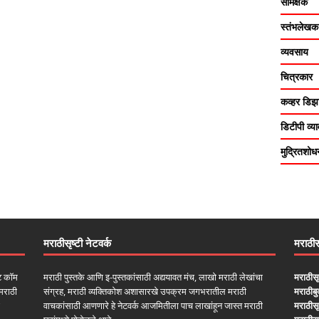
समिक्षक
स्तंभलेखक
व्यवसाय
चित्रकार
कव्हर डिझा
डिटीपी व्
मुद्रितशोध
मराठीसृष्टी नेटवर्क
मराठीसृ
ॉट कॉम
मराठी पुस्तके आणि इ-पुस्तकांसाठी अद्ययावत मंच, लाखो मराठी लेखांचा
मराठीसृ
मराठी
संग्रह, मराठी व्यक्तिकोश अशासारखे उपक्रम जगभरातील मराठी
मराठीब
वाचकांसाठी आणणारे हे नेटवर्क आजमितीला पाच लाखांहून जास्त मराठी
मराठीसृष