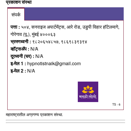
प्रकाशन संस्था
संपर्क
पत्ता :
५०४, सनराइज अपार्टमेंट्स, आरे रोड, उडुपी विहार हॉटेलमागे,
गोरेगाव (पू.), मुंबई ४०००६३
भ्रमणध्वनी :
९८२०६५४८५७, ९८६९८३९३९४
व्हॉट्सॲप :
N/A
दूरध्वनी (घर) :
N/A
इ-मेल 1 :
hypnotistnaik@gmail.com
इ-मेल 2 :
N/A
TS - 6
महाराष्ट्रातील अग्रगण्य प्रकाशन संस्था.