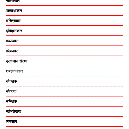
नाटककार
पटकथाकार
चरित्रकार
इतिहासकार
कथाकार
कोशकार
प्रकाशन संस्था
शब्दांकनकार
संकलक
संपादक
समिक्षक
स्तंभलेखक
व्यवसाय