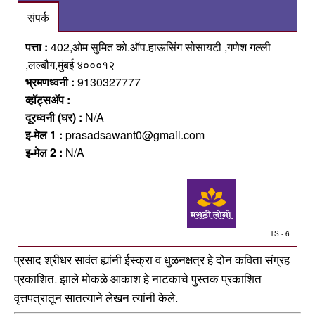
संपर्क
पत्ता :
402,ओम सुमित को.ऑप.हाऊसिंग सोसायटी ,गणेश गल्ली
,लल्बौग,मुंबई ४०००१२
भ्रमणध्वनी :
9130327777
व्हॉट्सॲप :
दूरध्वनी (घर) :
N/A
इ-मेल 1 :
prasadsawant0@gmail.com
इ-मेल 2 :
N/A
TS - 6
प्रसाद श्रीधर सावंत ह्यांनी ईस्क्रा व धुळनक्षत्र हे दोन कविता संग्रह
प्रकाशित. झाले मोकळे आकाश हे नाटकाचे पुस्तक प्रकाशित
वृत्तपत्रातून सातत्याने लेखन त्यांनी केले.