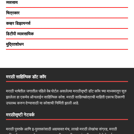
व्यवसाय
चित्रकार
कव्हर डिझायनर्स
डिटीपी व्यावसायिक
मुद्रितशोधन
मराठी साहित्यिक डॉट कॉम
मराठी भाषेतील जगातील पहिले वेब पोर्टल असलेल्या मराठीसृष्टी डॉट कॉम च्या माध्यमातून सुरु
झालेला हा एकमेव ऑनलाईन साहित्यिक कोश. मराठी साहित्यक्षेत्राची माहिती एकाच ठिकाणी
उपलब्ध करुन देण्यासाठी या कोशाची निर्मिती झाली आहे.
मराठीसृष्टी नेटवर्क
मराठी पुस्तके आणि इ-पुस्तकांसाठी अद्ययावत मंच, लाखो मराठी लेखांचा संग्रह, मराठी