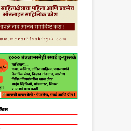
ेखिका
र