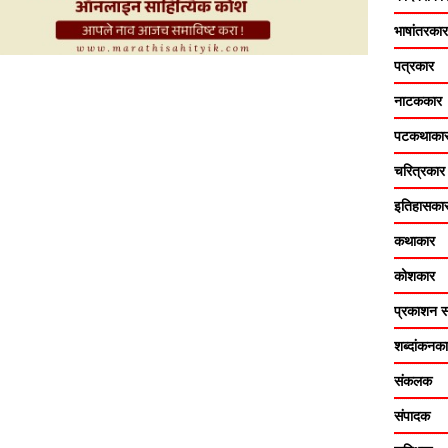
भाषांतरकार
पत्रकार
नाटककार
पटकथाका
चरित्रकार
इतिहासका
कथाकार
कोशकार
प्रकाशन सं
शब्दांकनक
संकलक
संपादक