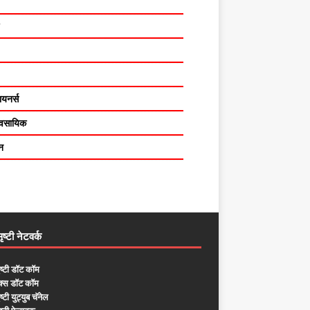
यनर्स
यावसायिक
न
ष्टी नेटवर्क
ष्टी डॉट कॉम
ुक्स डॉट कॉम
्टी युट्युब चॅनेल