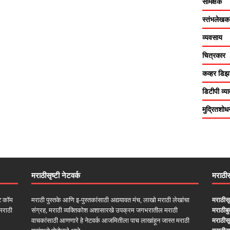
समिक्षक
स्तंभलेखक
व्यवसाय
चित्रकार
कव्हर डिझा
डिटीपी व्
मुद्रितशोध
मराठीसृष्टी नेटवर्क
मराठीसृ
ॉट कॉम
मराठी पुस्तके आणि इ-पुस्तकांसाठी अद्ययावत मंच, लाखो मराठी लेखांचा
मराठीसृ
मराठी
संग्रह, मराठी व्यक्तिकोश अशासारखे उपक्रम जगभरातील मराठी
मराठीब
वाचकांसाठी आणणारे हे नेटवर्क आजमितीला पाच लाखांहून जास्त मराठी
मराठीसृष