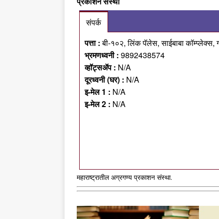
प्रकाशन संस्था
संपर्क
पत्ता :
बी-१०२, लिंक पॅलेस, साईबाबा कॉम्प्लेक्स, ग
भ्रमणध्वनी :
9892438574
व्हॉट्सॲप :
N/A
दूरध्वनी (घर) :
N/A
इ-मेल 1 :
N/A
इ-मेल 2 :
N/A
महाराष्ट्रातील अग्रगण्य प्रकाशन संस्था.