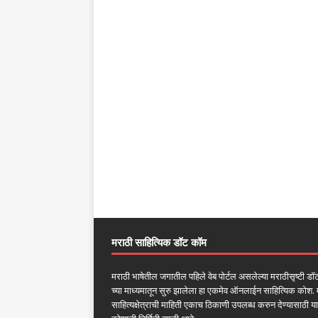
मराठी साहित्यिक डॉट कॉम
मराठी भाषेतील जगातील पहिले वेब पोर्टल असलेल्या मराठीसृष्टी ड
च्या माध्यमातून सुरु झालेला हा एकमेव ऑनलाईन साहित्यिक कोश. 
साहित्यक्षेत्राची माहिती एकाच ठिकाणी उपलब्ध करुन देण्यासाठी या