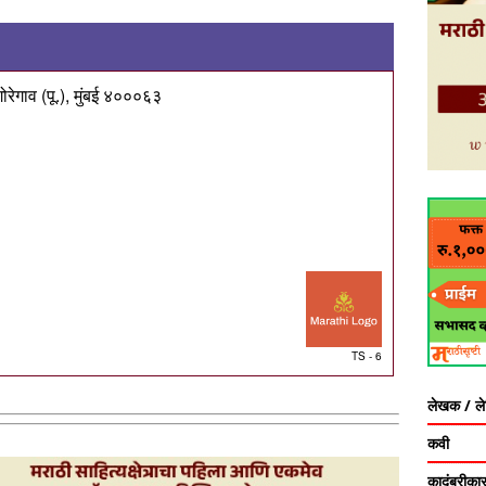
ोरेगाव (पू.), मुंबई ४०००६३
TS - 6
लेखक / ल
कवी
कादंबरीका