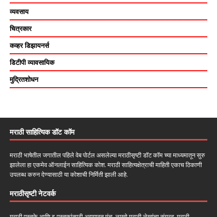
व्यवसाय
चित्रकार
कव्हर डिझायनर्स
डिटीपी व्यावसायिक
मुद्रितशोधन
मराठी साहित्यिक डॉट कॉम
मराठी भाषेतील जगातील पहिले वेब पोर्टल असलेल्या मराठीसृष्टी डॉट कॉम च्या माध्यमातून सुरु
झालेला हा एकमेव ऑनलाईन साहित्यिक कोश. मराठी साहित्यक्षेत्राची माहिती एकाच ठिकाणी
उपलब्ध करुन देण्यासाठी या कोशाची निर्मिती झाली आहे.
मराठीसृष्टी नेटवर्क
मराठी पुस्तके आणि इ-पुस्तकांसाठी अद्ययावत मंच, लाखो मराठी लेखांचा संग्रह, मराठी