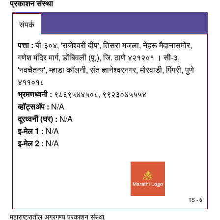
प्रकाशन संस्था
संपर्क
पत्ता :
बी-३०४, 'राजेश्वरी दीप', तिसरा मजला, नेहरू मैदानासमोर,
गणेश मंदिर मार्ग, डोंबिवली (पू.), जि. ठाणे ४२१२०१ । सी-३,
'नवचैतन्य', म्हाडा कॉलनी, संत ज्ञानेश्वरनगर, मोरवाडी, पिंपरी, पुणे
४११०१८
भ्रमणध्वनी :
९८६९५४४५०८, ९९२३०४५५५४
व्हॉट्सॲप :
N/A
दूरध्वनी (घर) :
N/A
इ-मेल 1 :
N/A
इ-मेल 2 :
N/A
TS - 6
महाराष्ट्रातील अग्रगण्य प्रकाशन संस्था.