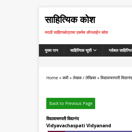
साहित्यिक कोश
मराठी साहित्यक्षेत्राचा एकमेव ऑनलाईन कोश
मुख्य पान
साहित्यिक सूची
ग्लोबल साहित्यि
Home
»
कवी
»
लेखक / लेखिका
» विद्यावाचस्पती विद्यानंद
Back to Previous Page
विद्यावाचस्पती विद्यानंद
Vidyavachaspati Vidyanand