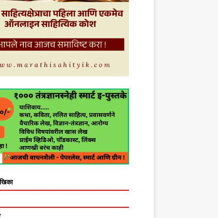
ेखिका
र