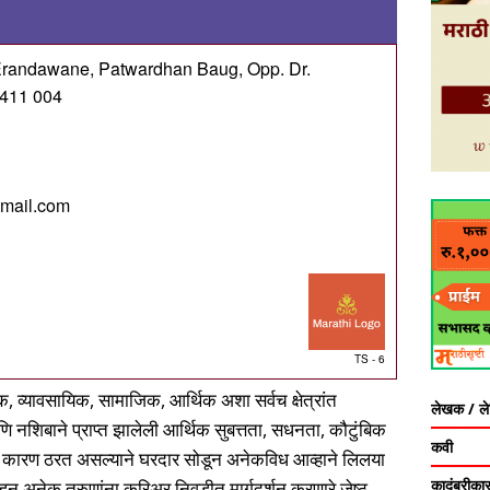
Erandawane, Patwardhan Baug, Opp. Dr.
 411 004
mail.com
TS - 6
िक, व्यावसायिक, सामाजिक, आर्थिक अशा सर्वच क्षेत्रांत
लेखक / ल
नशिबाने प्राप्त झालेली आर्थिक सुबत्तता, सधनता, कौटुंबिक
कवी
ेला कारण ठरत असल्याने घरदार सोडून अनेकविध आव्हाने लिलया
कादंबरीका
राहून अनेक तरुणांना करिअर निवडीत मार्गदर्शन करणारे जेष्ठ