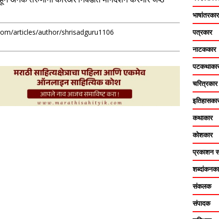
भाषांतरकार
पत्रकार
com/articles/author/shrisadguru1106
नाटककार
पटकथाका
चरित्रकार
इतिहासका
कथाकार
कोशकार
प्रकाशन सं
शब्दांकनक
संकलक
संपादक