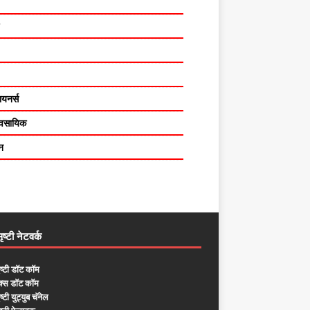
यनर्स
यावसायिक
न
ष्टी नेटवर्क
ष्टी डॉट कॉम
ुक्स डॉट कॉम
्टी युट्युब चॅनेल