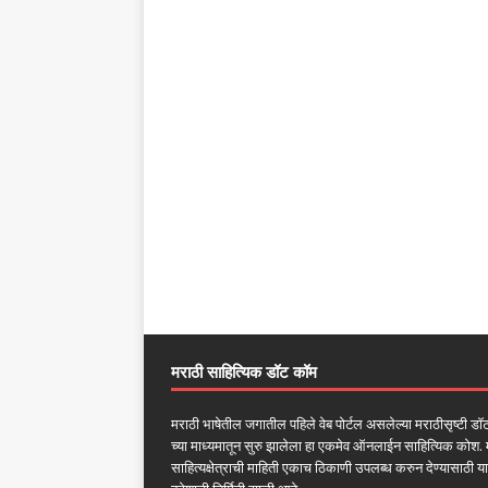
मराठी साहित्यिक डॉट कॉम
मराठी भाषेतील जगातील पहिले वेब पोर्टल असलेल्या मराठीसृष्टी ड
च्या माध्यमातून सुरु झालेला हा एकमेव ऑनलाईन साहित्यिक कोश. 
साहित्यक्षेत्राची माहिती एकाच ठिकाणी उपलब्ध करुन देण्यासाठी या