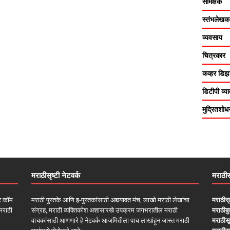
समिक्षक
स्तंभलेखक
व्यवसाय
चित्रकार
कव्हर डिझा
डिटीपी व्
मुद्रितशोध
मराठीसृष्टी नेटवर्क
मराठीसृ
ॉट कॉम
मराठी पुस्तके आणि इ-पुस्तकांसाठी अद्ययावत मंच, लाखो मराठी लेखांचा
मराठीसृ
मराठी
संग्रह, मराठी व्यक्तिकोश अशासारखे उपक्रम जगभरातील मराठी
मराठीब
वाचकांसाठी आणणारे हे नेटवर्क आजमितीला पाच लाखांहून जास्त मराठी
मराठीसृष