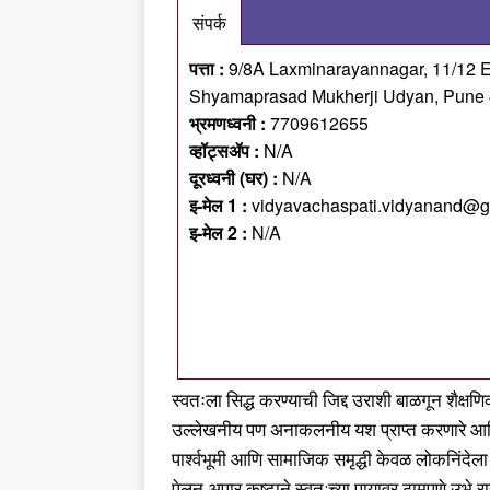
संपर्क
पत्ता :
9/8A Laxminarayannagar, 11/12 
Shyamaprasad Mukherji Udyan, Pune
भ्रमणध्वनी :
7709612655
व्हॉट्सॲप :
N/A
दूरध्वनी (घर) :
N/A
इ-मेल 1 :
vidyavachaspati.vidyanand@g
इ-मेल 2 :
N/A
स्वतःला सिद्ध करण्याची जिद्द उराशी बाळगून शैक्षण
उल्लेखनीय पण अनाकलनीय यश प्राप्त करणारे आणि 
पार्श्वभूमी आणि सामाजिक समृद्धी केवळ लोकनिंद
पेलून अपार कष्टाने स्वत:च्या पायावर ठामपणे उभे 