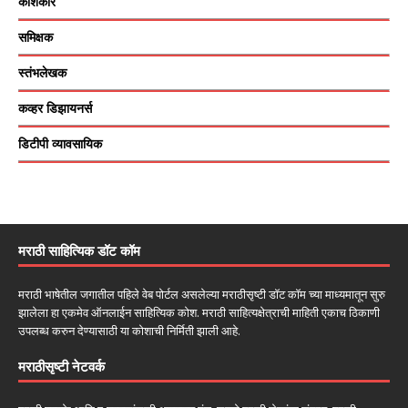
कोशकार
समिक्षक
स्तंभलेखक
कव्हर डिझायनर्स
डिटीपी व्यावसायिक
मराठी साहित्यिक डॉट कॉम
मराठी भाषेतील जगातील पहिले वेब पोर्टल असलेल्या मराठीसृष्टी डॉट कॉम च्या माध्यमातून सुरु
झालेला हा एकमेव ऑनलाईन साहित्यिक कोश. मराठी साहित्यक्षेत्राची माहिती एकाच ठिकाणी
उपलब्ध करुन देण्यासाठी या कोशाची निर्मिती झाली आहे.
मराठीसृष्टी नेटवर्क