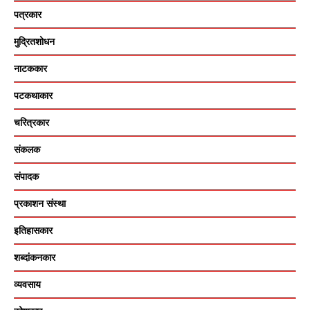
पत्रकार
मुद्रितशोधन
नाटककार
पटकथाकार
चरित्रकार
संकलक
संपादक
प्रकाशन संस्था
इतिहासकार
शब्दांकनकार
व्यवसाय